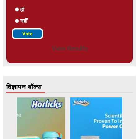
हां
नहीं
View Results
विज्ञापन बॉक्स